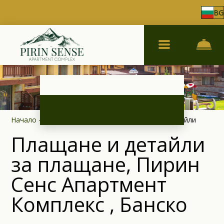
BG
Начало
–
За комплекса
–
Плащане и банкови детайли
Плащане и детайли
за плащане, Пирин
Сенс Апартмент
Комплекс , Банско